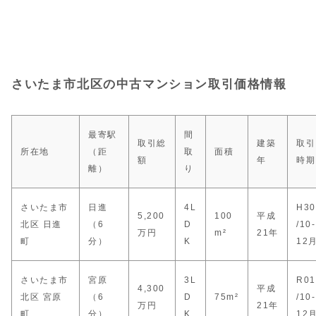
さいたま市北区の中古マンション取引価格情報
最寄駅
間
取引総
建築
取引
所在地
（距
取
面積
額
年
時期
離）
り
さいたま市
日進
4L
H30
5,200
100
平成
北区 日進
（6
D
/10-
万円
m²
21年
町
分）
K
12
さいたま市
宮原
3L
R01
4,300
平成
北区 宮原
（6
D
75m²
/10-
万円
21年
町
分）
K
12