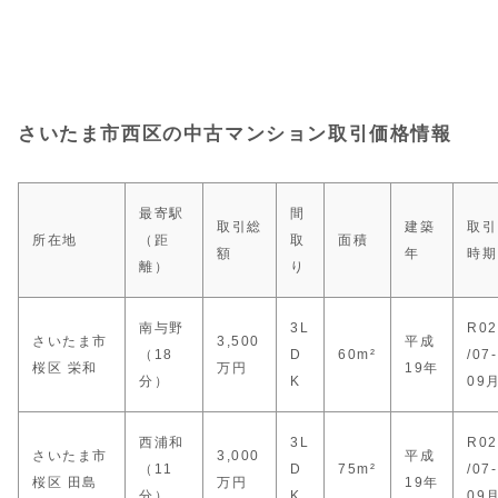
さいたま市西区の中古マンション取引価格情報
最寄駅
間
取引総
建築
取引
所在地
（距
取
面積
額
年
時期
離）
り
南与野
3L
R02
さいたま市
3,500
平成
（18
D
60m²
/07-
桜区 栄和
万円
19年
分）
K
09
西浦和
3L
R02
さいたま市
3,000
平成
（11
D
75m²
/07-
桜区 田島
万円
19年
分）
K
09