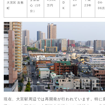
大宮区 吉敷
D
04-
心（10
万円
m²
23年
町
K
06
分）
現在、大宮駅周辺では再開発が行われています。特に