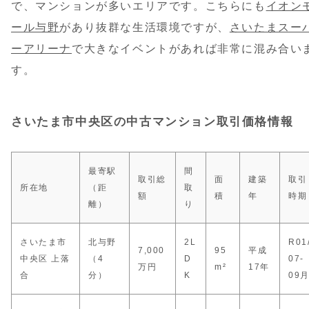
で、マンションが多いエリアです。こちらにも
イオン
ール与野
があり抜群な生活環境ですが、
さいたまスー
ーアリーナ
で大きなイベントがあれば非常に混み合い
す。
さいたま市中央区の中古マンション取引価格情報
最寄駅
間
取引総
面
建築
取引
所在地
（距
取
額
積
年
時期
離）
り
さいたま市
北与野
2L
R01
7,000
95
平成
中央区 上落
（4
D
07-
万円
m²
17年
合
分）
K
09