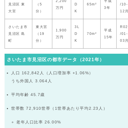
2,200
平成
見沼区 東
（5
D
65m²
/10-
万円
3年
大宮
分）
K
12
さいたま市
東大宮
3L
R02
1,900
平成
見沼区 島
（19
D
70m²
/01-
万円
15年
町
分）
K
03
さいたま市見沼区の都市データ（2021年）
人口 162,842人（人口増加率 +1.06%）
うち外国人 3.064人
平均年齢 45.7歳
世帯数 72,910世帯（1世帯あたり平均2.23人）
老年人口比率 26.00%