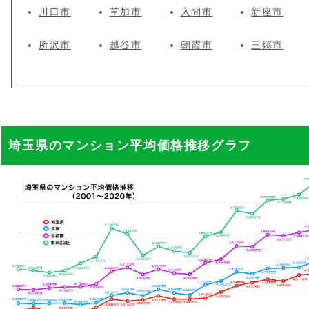
川口市
草加市
入間市
新座市
所沢市
越谷市
朝霞市
三郷市
埼玉県のマンション平均価格推移グラフ