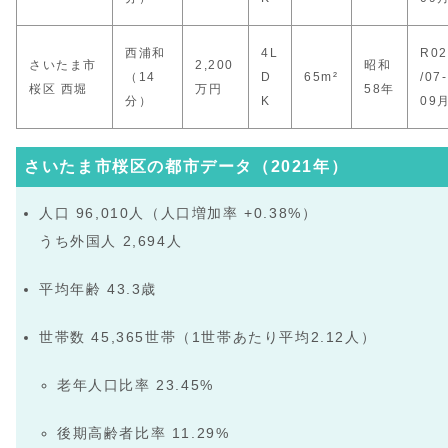
西浦和
4L
R02
さいたま市
2,200
昭和
（14
D
65m²
/07-
桜区 西堀
万円
58年
分）
K
09
さいたま市桜区の都市データ（2021年）
人口 96,010人（人口増加率 +0.38%）
うち外国人 2,694人
平均年齢 43.3歳
世帯数 45,365世帯（1世帯あたり平均2.12人）
老年人口比率 23.45%
後期高齢者比率 11.29%