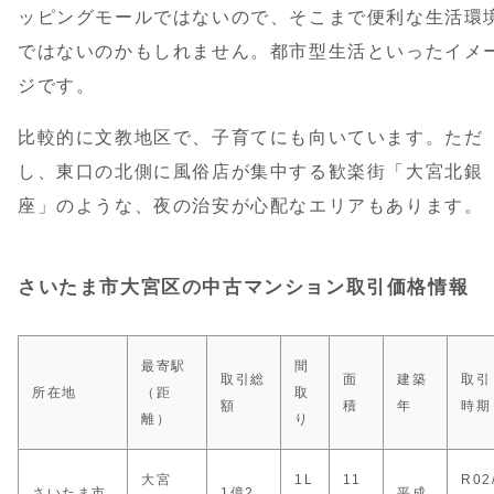
ッピングモールではないので、そこまで便利な生活環
ではないのかもしれません。都市型生活といったイメ
ジです。
比較的に文教地区で、子育てにも向いています。ただ
し、東口の北側に風俗店が集中する歓楽街「大宮北銀
座」のような、夜の治安が心配なエリアもあります。
さいたま市大宮区の中古マンション取引価格情報
最寄駅
間
取引総
面
建築
取引
所在地
（距
取
額
積
年
時期
離）
り
大宮
1L
11
R02
さいたま市
1億2
平成