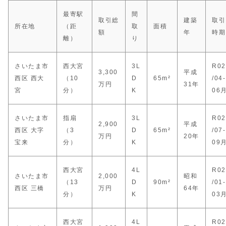
最寄駅
間
取引総
建築
取引
所在地
（距
取
面積
額
年
時期
離）
り
さいたま市
西大宮
3L
R02
3,300
平成
西区 西大
（10
D
65m²
/04-
万円
31年
宮
分）
K
06
さいたま市
指扇
3L
R02
2,900
平成
西区 大字
（3
D
65m²
/07-
万円
20年
宝来
分）
K
09
西大宮
4L
R02
さいたま市
2,000
昭和
（13
D
90m²
/01-
西区 三橋
万円
64年
分）
K
03
西大宮
4L
R02