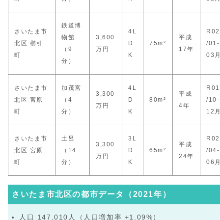
鉄道博
さいたま市
4L
R02
物館
3,600
平成
北区 櫛引
D
75m²
/01-
（9
万円
17年
町
K
03
分）
さいたま市
加茂宮
4L
R01
3,300
平成
北区 宮原
（4
D
80m²
/10-
万円
4年
町
分）
K
12
さいたま市
土呂
3L
R02
3,300
平成
北区 宮原
（14
D
65m²
/04-
万円
24年
町
分）
K
06
さいたま市北区の都市データ（2021年）
人口 147,010人（人口増加率 +1.09%）