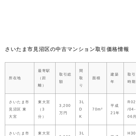
さいたま市見沼区の中古マンション取引価格情報
最寄駅
間
取引総
建築
取引
所在地
（距
取
面積
額
年
時期
離）
り
さいたま市
東大宮
3L
R02
3,200
平成
見沼区 東
（3
D
70m²
/04-
万円
21年
大宮
分）
K
06
さいたま市
東大宮
3L
H30