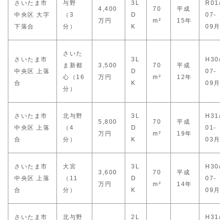
さいたま市
与野
3L
R01
4,400
70
平成
中央区 大字
（3
D
07-
万円
m²
15年
下落合
分）
K
09
さいた
さいたま市
3L
H30
ま新都
3,500
70
平成
中央区 上落
D
07-
心（16
万円
m²
12年
合
K
09
分）
さいたま市
北与野
3L
H31
5,800
70
平成
中央区 上落
（4
D
01-
万円
m²
19年
合
分）
K
03
さいたま市
大宮
3L
H30
3,600
70
平成
中央区 上落
（11
D
07-
万円
m²
14年
合
分）
K
09
さいたま市
北与野
2L
H31