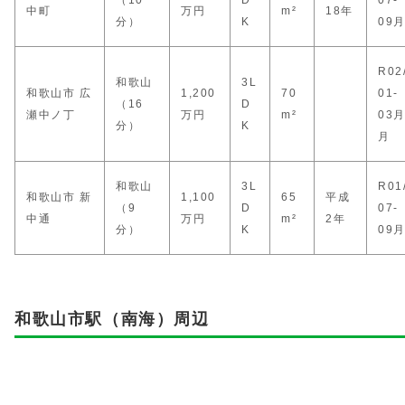
（10
D
07-
中町
万円
m²
18年
分）
K
09
R02
和歌山
3L
和歌山市 広
1,200
70
01-
（16
D
瀬中ノ丁
万円
m²
03
分）
K
月
和歌山
3L
R01
和歌山市 新
1,100
65
平成
（9
D
07-
中通
万円
m²
2年
分）
K
09
和歌山市駅（南海）周辺