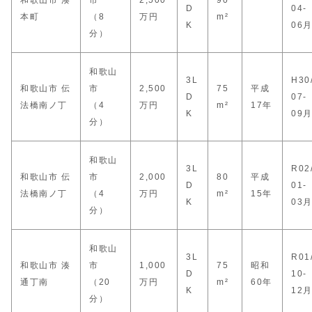
和歌山市 湊
市
2,500
90
D
04-
本町
（8
万円
m²
K
06
分）
和歌山
3L
H30
和歌山市 伝
市
2,500
75
平成
D
07-
法橋南ノ丁
（4
万円
m²
17年
K
09
分）
和歌山
3L
R02
和歌山市 伝
市
2,000
80
平成
D
01-
法橋南ノ丁
（4
万円
m²
15年
K
03
分）
和歌山
3L
R01
和歌山市 湊
市
1,000
75
昭和
D
10-
通丁南
（20
万円
m²
60年
K
12
分）