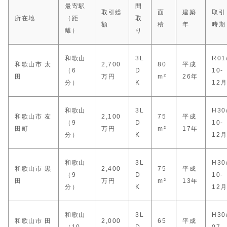
最寄駅
間
取引総
面
建築
取引
所在地
（距
取
額
積
年
時期
離）
り
和歌山
3L
R01
和歌山市 太
2,700
80
平成
（6
D
10-
田
万円
m²
26年
分）
K
12
和歌山
3L
H30
和歌山市 友
2,100
75
平成
（9
D
10-
田町
万円
m²
17年
分）
K
12
和歌山
3L
H30
和歌山市 黒
2,400
75
平成
（9
D
10-
田
万円
m²
13年
分）
K
12
和歌山
3L
H30
和歌山市 田
2,000
65
平成