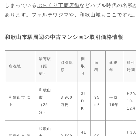
しまっている
ぶらくり丁商店街
などバブル時代の名残
あります。
フォルテワジマ
や、和歌山城もここですね
和歌山市駅周辺の中古マンション取引価格情報
最寄駅
間
取引総
面
建築
取引
所在地
（距
取
額
積
年
時期
離）
り
和歌山
3L
H29
和歌山市 吹
市
3,900
95
平成
D
10-
上
（25
万円
m²
16年
K
12
分）
和歌山
4L
H30