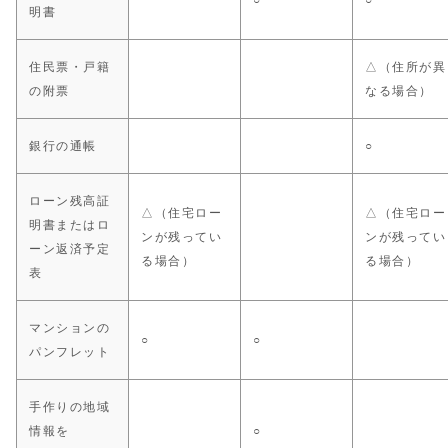
○
○
明書
住民票・戸籍
△（住所が異
の附票
なる場合）
銀行の通帳
○
ローン残高証
△（住宅ロー
△（住宅ロー
明書またはロ
ンが残ってい
ンが残ってい
ーン返済予定
る場合）
る場合）
表
マンションの
○
○
パンフレット
手作りの地域
情報を
○