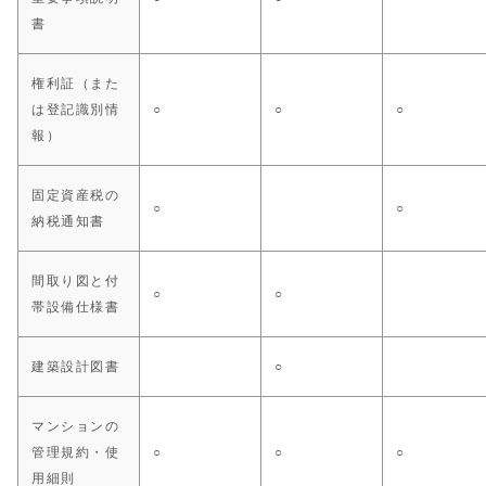
書
権利証（また
は登記識別情
○
○
○
報）
固定資産税の
○
○
納税通知書
間取り図と付
○
○
帯設備仕様書
建築設計図書
○
マンションの
管理規約・使
○
○
○
用細則