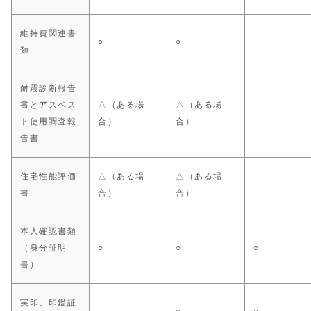
維持費関連書
○
○
類
耐震診断報告
書とアスベス
△（ある場
△（ある場
ト使用調査報
合）
合）
告書
住宅性能評価
△（ある場
△（ある場
書
合）
合）
本人確認書類
（身分証明
○
○
○
書）
実印、印鑑証